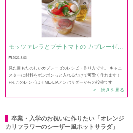
モッツァレラとプチトマトの カプレーゼ
— レシピ・作り方｜ほだか村お料理びより
2021.3.03
見た目もたのしいカプレーゼのレシピ・作り方です。 キャニ
スターに材料をポンポンっと入れるだけで可愛く作れます！
PR:このレシピはHIME-LIAアンバサダーからの投稿です
> 続きを見る
卒業・入学のお祝いに作りたい「オレンジ
カリフラワーのシーザー風ホットサラダ」