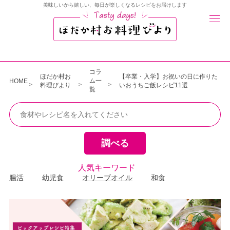
美味しいから嬉しい、毎日が楽しくなるレシピをお届けします
コラ
ほだか村お
【卒業・入学】お祝いの日に作りた
ム一
HOME
料理びより
いおうちご飯レシピ11選
覧
人気キーワード
腸活
幼児食
オリーブオイル
和食