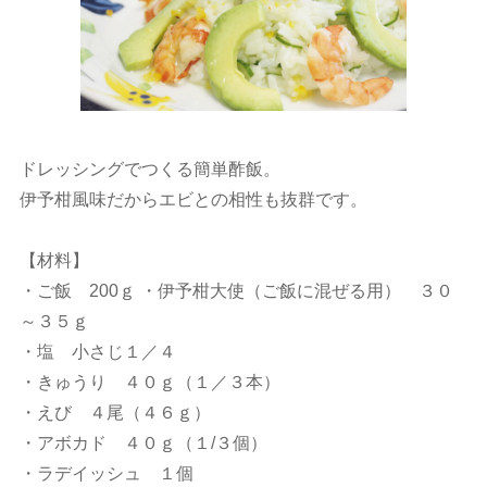
ドレッシングでつくる簡単酢飯。
伊予柑風味だからエビとの相性も抜群です。
【材料】
・ご飯 200ｇ ・伊予柑大使（ご飯に混ぜる用） ３０
～３５ｇ
・塩 小さじ１／４
・きゅうり ４０ｇ（１／３本）
・えび ４尾（４６ｇ）
・アボカド ４０ｇ（１/３個）
・ラデイッシュ １個