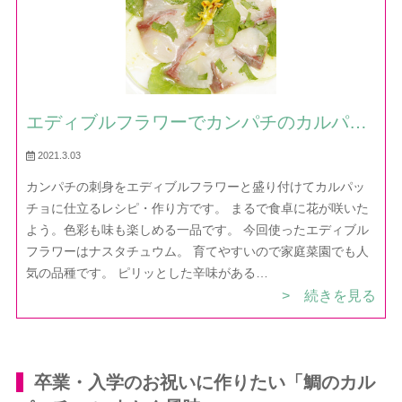
エディブルフラワーでカンパチのカルパッ
チョ — レシピ・作り方｜ほだか村お料理
2021.3.03
びより
カンパチの刺身をエディブルフラワーと盛り付けてカルパッ
チョに仕立るレシピ・作り方です。 まるで食卓に花が咲いた
よう。色彩も味も楽しめる一品です。 今回使ったエディブル
フラワーはナスタチュウム。 育てやすいので家庭菜園でも人
気の品種です。 ピリッとした辛味がある…
> 続きを見る
卒業・入学のお祝いに作りたい「鯛のカル