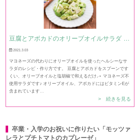
豆腐とアボカドのオリーブオイルサラダ —
レシピ・作り方｜ほだか村お料理びより
2021.3.03
マヨネーズの代わりにオリーブオイルを使ったヘルシーなサ
ラダのレシピ・作り方です。 豆腐とアボカドをスプーンです
くい、オリーブオイルと塩胡椒で和えるだけ⸝⋆ マヨネーズ不
使用サラダです♪ オリーブオイル、アボカドにはビタミンEが
含まれています…
> 続きを見る
卒業・入学のお祝いに作りたい「モッツァ
レラとプチトマトのカプレーゼ」