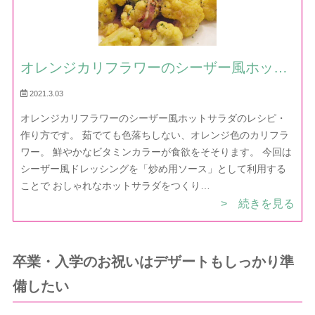
オレンジカリフラワーのシーザー風ホット
サラダ — レシピ・作り方｜ほだか村お料
2021.3.03
理びより
オレンジカリフラワーのシーザー風ホットサラダのレシピ・
作り方です。 茹でても色落ちしない、オレンジ色のカリフラ
ワー。 鮮やかなビタミンカラーが食欲をそそります。 今回は
シーザー風ドレッシングを「炒め用ソース」として利用する
ことで おしゃれなホットサラダをつくり…
> 続きを見る
卒業・入学のお祝いはデザートもしっかり準
備したい