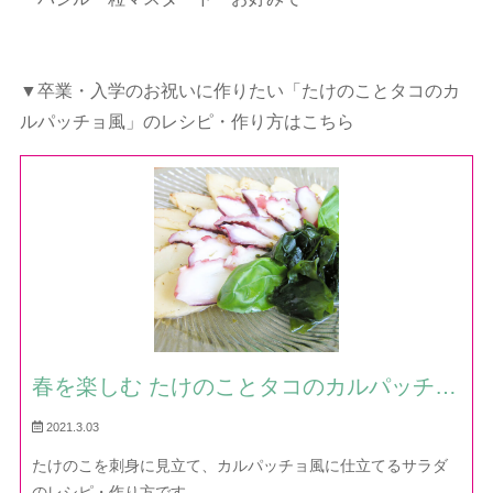
▼卒業・入学のお祝いに作りたい「たけのことタコのカ
ルパッチョ風」のレシピ・作り方はこちら
春を楽しむ たけのことタコのカルパッチョ
風サラダ — レシピ・作り方｜ほだか村お
2021.3.03
料理びより
たけのこを刺身に見立て、カルパッチョ風に仕立てるサラダ
のレシピ・作り方です。