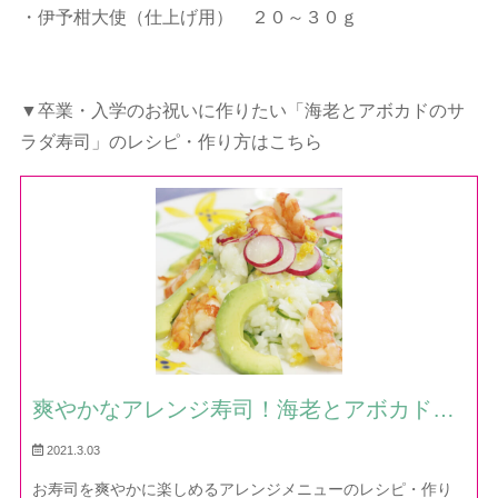
・伊予柑大使（仕上げ用） ２０～３０ｇ
▼卒業・入学のお祝いに作りたい「海老とアボカドのサ
ラダ寿司」のレシピ・作り方はこちら
爽やかなアレンジ寿司！海老とアボカドの
サラダ寿司 — レシピ・作り方｜ほだか村
2021.3.03
お料理びより
お寿司を爽やかに楽しめるアレンジメニューのレシピ・作り