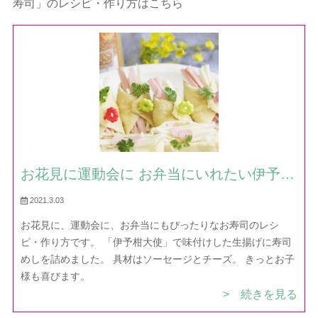
寿司」のレシピ・作り方はこちら
お花見に運動会に お弁当にいれたい伊予柑
風味いなり寿司 — レシピ・作り方｜ほだ
2021.3.03
か村お料理びより
お花見に、運動会に、お弁当にもぴったりなお寿司のレシ
ピ・作り方です。 「伊予柑大使」で味付けした生揚げに寿司
めしを詰めました。 具材はソーセージとチーズ。 きっとお子
様も喜びます。
> 続きを見る