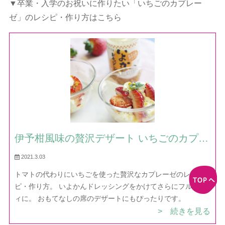
▼卒業・入学のお祝いに作りたい「いちごのカプレー
ゼ」のレシピ・作り方はこちら
伊予柑風味の贅沢デザート いちごのカプレ
ーゼ — レシピ・作り方｜ほだか村お料理
2021.3.03
びより
トマトの代わりにいちごを使った贅沢なカプレーゼのレシ
ピ・作り方。 いよかんドレッシングをかけてさらにフルーテ
ィに。 おもてなしの席のデザートにもぴったりです。
> 続きを見る