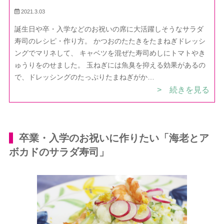
たきでサラダ寿司 — レシピ・作り方｜ほ
2021.3.03
だか村お料理びより
誕生日や卒・入学などのお祝いの席に大活躍しそうなサラダ
寿司のレシピ・作り方。 かつおのたたきをたまねぎドレッシ
ングでマリネして、 キャベツを混ぜた寿司めしにトマトやき
ゅうりをのせました。 玉ねぎには魚臭を抑える効果があるの
で、ドレッシングのたっぷりたまねぎがか…
> 続きを見る
卒業・入学のお祝いに作りたい「海老とア
ボカドのサラダ寿司」