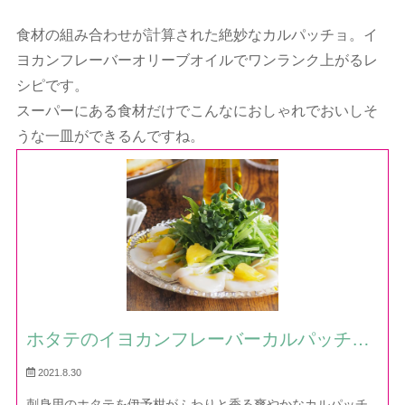
食材の組み合わせが計算された絶妙なカルパッチョ。イ
ヨカンフレーバーオリーブオイルでワンランク上がるレ
シピです。
スーパーにある食材だけでこんなにおしゃれでおいしそ
うな一皿ができるんですね。
ホタテのイヨカンフレーバーカルパッチョ
— レシピ・作り方｜ほだか村お料理びより
2021.8.30
刺身用のホタテを伊予柑がふわりと香る爽やかなカルパッチ