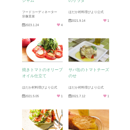
ジャム
のサラダ
フードコーディネーター
ほだか村料理びより公式
宗像里菜
2021.9.14
1
2023.1.24
4
焼きトマトのオリーブ
サバ缶のトマトチーズ
オイル仕立て
のせ
ほだか村料理びより公式
ほだか村料理びより公式
2021.5.05
1
2021.7.12
1