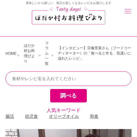
美味しいから嬉しい、毎日が楽しくなるレシピをお届けします
コ
ほだか
ラ
【インタビュー】宗像里菜さん（フードコー
村お料
ム
ディネーター）の「食べると作る、気遣いに
HOME
理びよ
一
溢れたレシピ」
り
覧
人気キーワード
腸活
幼児食
オリーブオイル
和食