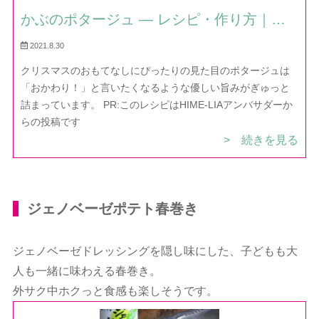
かぶのポタージュ — レシピ・作り方｜ほ
だか村お料理びより
2021.8.30
クリスマスのおもてなしにぴったりの見た目のポタージュは
「おかわり！」と言いたくなるような優しい旨みがぎゅっと
詰まっています。 PR:このレシピはHIME-LIAアンバサダーか
らの投稿です
> 続きを見る
ジェノベーゼポテト春巻き
ジェノベーゼドレッシングを隠し味にした、子どもも大
人も一緒に味わえる春巻き。
外サク中ホクっと食感も楽しそうです。