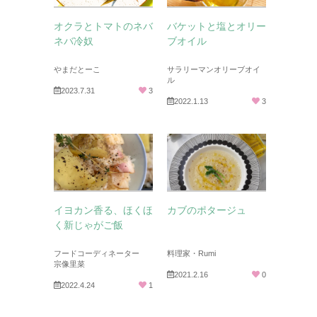
オクラとトマトのネバ
バケットと塩とオリー
ネバ冷奴
ブオイル
やまだとーこ
サラリーマンオリーブオイ
ル
2023.7.31
3
2022.1.13
3
イヨカン香る、ほくほ
カブのポタージュ
く新じゃがご飯
フードコーディネーター
料理家・Rumi
宗像里菜
2021.2.16
0
2022.4.24
1