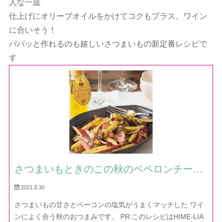
人な一皿
仕上げにオリーブオイルをかけてコクもプラス。ワイン
に合いそう！
パパッと作れるのも嬉しいさつまいもの新定番レシピで
す
さつまいもときのこの秋のペペロンチーノ
炒め — レシピ・作り方｜ほだか村お料理
2021.8.30
びより
さつまいもの甘さとベーコンの塩気がうまくマッチした ワイ
ンによく合う秋のおつまみです。 PR:このレシピはHIME-LIA