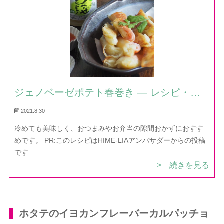
ジェノベーゼポテト春巻き — レシピ・作
り方｜ほだか村お料理びより
2021.8.30
冷めても美味しく、おつまみやお弁当の隙間おかずにおすす
めです。 PR:このレシピはHIME-LIAアンバサダーからの投稿
です
> 続きを見る
ホタテのイヨカンフレーバーカルパッチョ