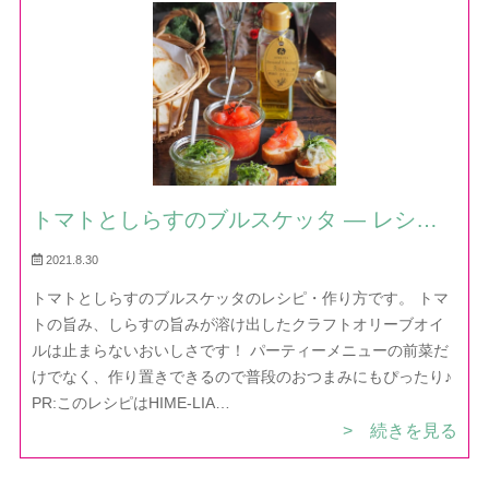
トマトとしらすのブルスケッタ — レシ
ピ・作り方｜ほだか村お料理びより
2021.8.30
トマトとしらすのブルスケッタのレシピ・作り方です。 トマ
トの旨み、しらすの旨みが溶け出したクラフトオリーブオイ
ルは止まらないおいしさです！ パーティーメニューの前菜だ
けでなく、作り置きできるので普段のおつまみにもぴったり♪
PR:このレシピはHIME-LIA…
> 続きを見る