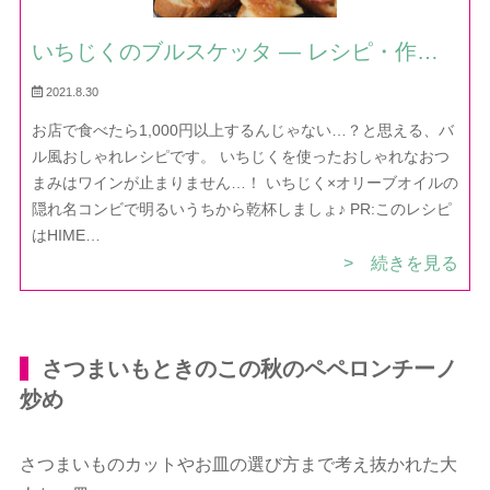
いちじくのブルスケッタ — レシピ・作り
方｜ほだか村お料理びより
2021.8.30
お店で食べたら1,000円以上するんじゃない…？と思える、バ
ル風おしゃれレシピです。 いちじくを使ったおしゃれなおつ
まみはワインが止まりません…！ いちじく×オリーブオイルの
隠れ名コンビで明るいうちから乾杯しましょ♪ PR:このレシピ
はHIME…
> 続きを見る
さつまいもときのこの秋のペペロンチーノ
炒め
さつまいものカットやお皿の選び方まで考え抜かれた大