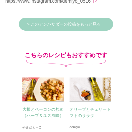
https://www.instagram.com/demiyo_0516
> このアンバサダーの投稿をもっと見る
こちらのレシピもおすすめです
大根とベーコンの炒め
オリーブとチェリート
（ハーブ＆ユズ風味）
マトのサラダ
demiyo
やまだとーこ