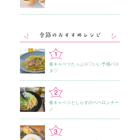
春キャベツたっぷり♡いい予感パス
タ♡
春キャベツとしらすのペペロンチー
ノ