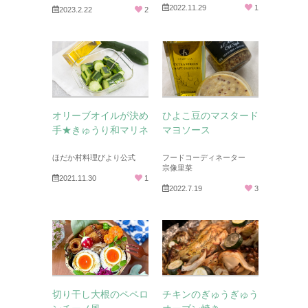
2022.11.29
1
2023.2.22
2
オリーブオイルが決め
ひよこ豆のマスタード
手★きゅうり和マリネ
マヨソース
ほだか村料理びより公式
フードコーディネーター
宗像里菜
2021.11.30
1
2022.7.19
3
切り干し大根のペペロ
チキンのぎゅうぎゅう