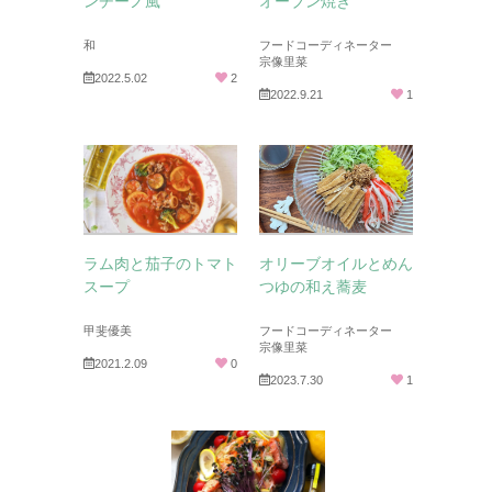
ンチーノ風
オーブン焼き
和
フードコーディネーター
宗像里菜
2022.5.02
2
2022.9.21
1
ラム肉と茄子のトマト
オリーブオイルとめん
スープ
つゆの和え蕎麦
甲斐優美
フードコーディネーター
宗像里菜
2021.2.09
0
2023.7.30
1