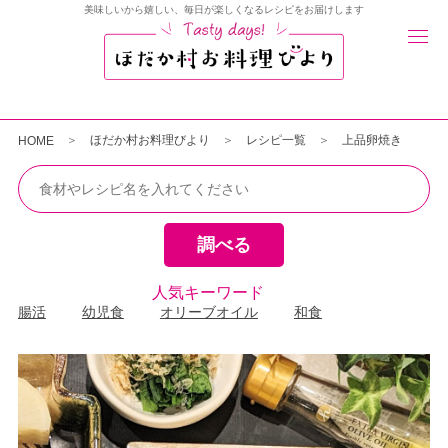
美味しいから嬉しい、毎日が楽しくなるレシピをお届けします
ほだか村お料理びより
レシピ一覧
上品卵焼き
HOME
人気キーワード
腸活
幼児食
オリーブオイル
和食