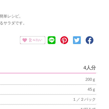
簡単レシピ。
るサラダです。
4人分
200ｇ
45ｇ
１／２パック