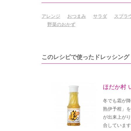
アレンジ
おつまみ
サラダ
スプラ
野菜のおかず
このレシピで使ったドレッシング
ほだか村 
冬でも霜が降
熟伊予柑」を
が出来上がり
合しています