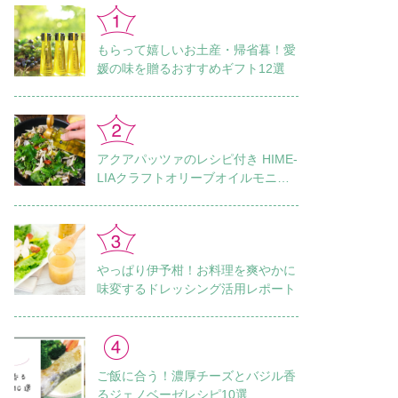
もらって嬉しいお土産・帰省暮！愛
媛の味を贈るおすすめギフト12選
アクアパッツァのレシピ付き HIME-
LIAクラフトオリーブオイルモニタ
ーレポート Vol.1
やっぱり伊予柑！お料理を爽やかに
味変するドレッシング活用レポート
ご飯に合う！濃厚チーズとバジル香
るジェノベーゼレシピ10選