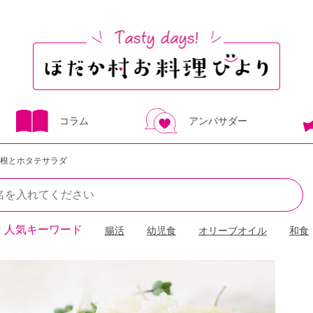
コラム
アンバサダー
根とホタテサラダ
人気キーワード
腸活
幼児食
オリーブオイル
和食