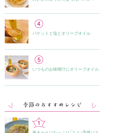
バケットと塩とオリーブオイル
いつものお味噌汁に オリーブオイル
春キャベツたっぷり♡いい予感パス