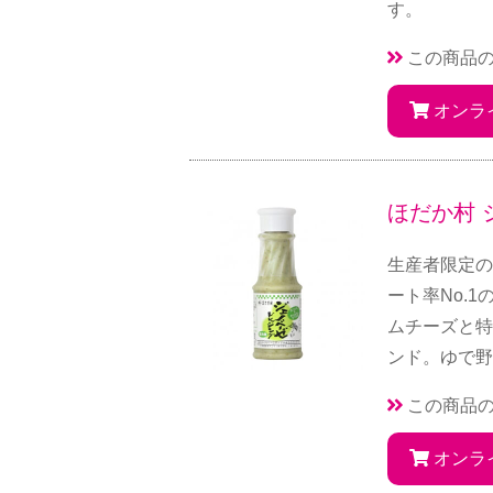
す。
この商品
オンラ
ほだか村 
生産者限定の
ート率No.
ムチーズと特
ンド。ゆで野
この商品
オンラ