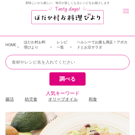
美味しいから嬉しい、毎日が楽しくなるレシピをお届けします
ほだか村お料
レシピ
ヘルシーでお腹も満足！アボカ
HOME
理びより
一覧
ドとお豆サラダ
人気キーワード
腸活
幼児食
オリーブオイル
和食