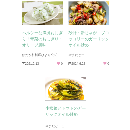
ヘルシーな洋風おにぎ
砂肝・新じゃが・ブロ
り！青菜のおにぎり・
ッコリーのガーリック
オリーブ風味
オイル炒め
ほだか村料理びより公式
やまだとーこ
2021.2.13
0
2024.6.28
0
小松菜とトマトのガー
リックオイル炒め
やまだとーこ