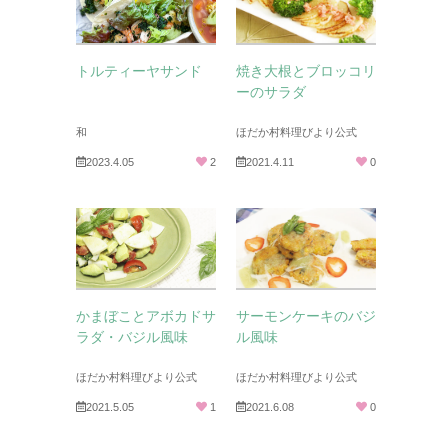
トルティーヤサンド
焼き大根とブロッコリ
ーのサラダ
和
ほだか村料理びより公式
2023.4.05
2
2021.4.11
0
かまぼことアボカドサ
サーモンケーキのバジ
ラダ・バジル風味
ル風味
ほだか村料理びより公式
ほだか村料理びより公式
2021.5.05
1
2021.6.08
0