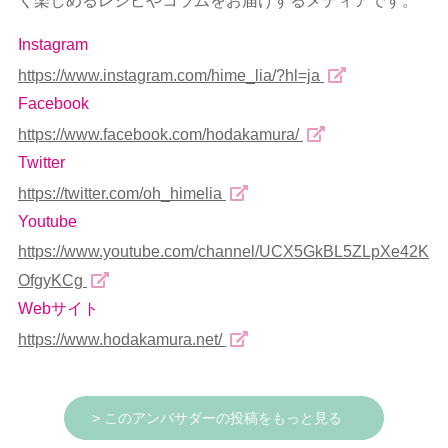
く楽しめるレシピやコラムをお届けするメディアです。
Instagram
https://www.instagram.com/hime_lia/?hl=ja
Facebook
https://www.facebook.com/hodakamura/
Twitter
https://twitter.com/oh_himelia
Youtube
https://www.youtube.com/channel/UCX5GkBL5ZLpXe42K
OfgyKCg
Webサイト
https://www.hodakamura.net/
> このアンバサダーの投稿をもっと見る