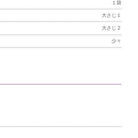
１袋
大さじ１
大さじ２
少々