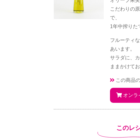
オリーブ果実
こだわりの原
で、
1年中搾りたて
フルーティな
あいます。
サラダに、カ
ままかけてお
この商品
オンラ
このレ