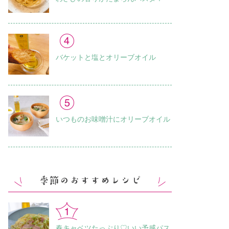
バケットと塩とオリーブオイル
いつものお味噌汁に オリーブオイル
春キャベツたっぷり♡いい予感パス