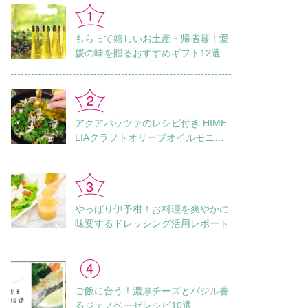
もらって嬉しいお土産・帰省暮！愛
媛の味を贈るおすすめギフト12選
アクアパッツァのレシピ付き HIME-
LIAクラフトオリーブオイルモニタ
ーレポート Vol.1
やっぱり伊予柑！お料理を爽やかに
味変するドレッシング活用レポート
ご飯に合う！濃厚チーズとバジル香
るジェノベーゼレシピ10選