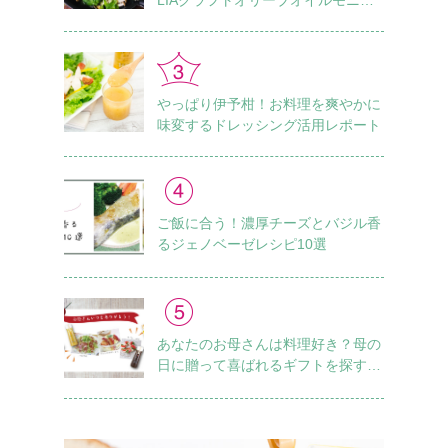
ーレポート Vol.1
やっぱり伊予柑！お料理を爽やかに
味変するドレッシング活用レポート
ご飯に合う！濃厚チーズとバジル香
るジェノベーゼレシピ10選
あなたのお母さんは料理好き？母の
日に贈って喜ばれるギフトを探すチ
ェックリスト