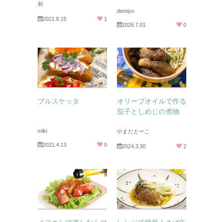
和
demiyo
2021.8.15
1
2026.7.01
0
ブルスケッタ
オリーブオイルで作る
茄子としめじの煮物
miki
やまだとーこ
2021.4.13
0
2024.3.30
2