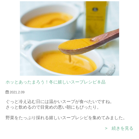
愛媛県といえば「道後温泉」「しまなみ海道」「」など人気スポ
ットがたくさん。
お土産には「みかん」や「タオル」、銘菓もたくさんありますが
知る人ぞ知る愛媛ならではのドレッシングやオリーブオイルも欠
かせない存在なのです。
愛媛は伊予柑、レモン、柚子など「みかん」に代表される柑橘が
有名。
その他にも、落ち着いた風土でおいしい醤油ができたり、安心安
全な農産物がたくさん。
そんな愛媛県産の原料を使って生まれたドレッシングは、まさに
愛媛ならではの味と品質です。
愛媛県の道後温泉、大洲や今治、しまなみ海道など主要な観光地
でお土産として喜ばれているドレッシングとオリーブオイルをラ
ホッとあったまろう！冬に嬉しいスープレシピ８品
ンキングとおすすめシーン別にご紹介します。
2021.2.09
ぐっと冷え込む日には温かいスープが食べたいですね。
さっと飲めるので目覚めの悪い朝にもぴったり。
野菜をたっぷり採れる嬉しいスープレシピを集めてみました。
> 続きを見る