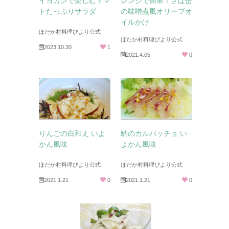
イヨカンで楽しむトマ
レンジで簡単！さば缶
トたっぷりサラダ
の味噌煮風オリーブオ
イルかけ
ほだか村料理びより公式
ほだか村料理びより公式
2023.10.30
1
2021.4.05
0
りんごの白和え いよ
鯛のカルパッチョ い
かん風味
よかん風味
ほだか村料理びより公式
ほだか村料理びより公式
2021.1.21
0
2021.1.21
0