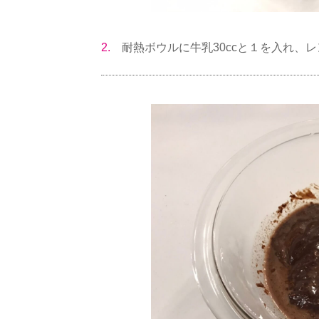
2.
耐熱ボウルに牛乳30ccと１を入れ、レ