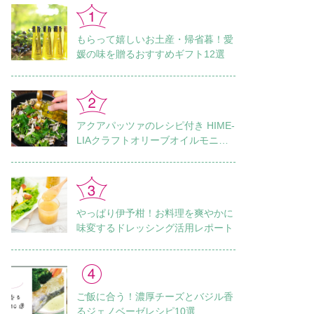
もらって嬉しいお土産・帰省暮！愛
媛の味を贈るおすすめギフト12選
アクアパッツァのレシピ付き HIME-
LIAクラフトオリーブオイルモニタ
ーレポート Vol.1
やっぱり伊予柑！お料理を爽やかに
味変するドレッシング活用レポート
ご飯に合う！濃厚チーズとバジル香
るジェノベーゼレシピ10選