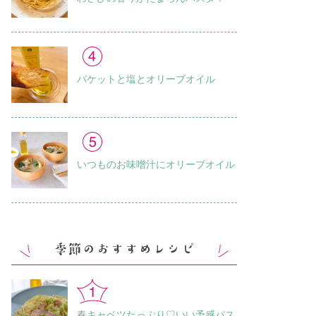
バケットと塩とオリーブオイル
いつものお味噌汁に オリーブオイル
春キャベツたっぷり♡いい予感パス