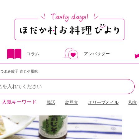
コラム
アンバサダー
つまみ餃子 青じそ風味
人気キーワード
腸活
幼児食
オリーブオイル
和食