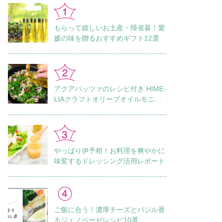
もらって嬉しいお土産・帰省暮！愛
媛の味を贈るおすすめギフト12選
アクアパッツァのレシピ付き HIME-
LIAクラフトオリーブオイルモニタ
ーレポート Vol.1
やっぱり伊予柑！お料理を爽やかに
味変するドレッシング活用レポート
ご飯に合う！濃厚チーズとバジル香
るジェノベーゼレシピ10選