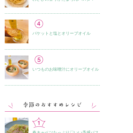
バケットと塩とオリーブオイル
いつものお味噌汁に オリーブオイル
春キャベツたっぷり♡いい予感パス