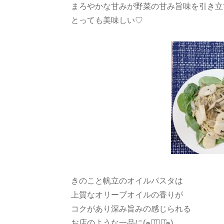
まろやかな甘みが野菜の甘み旨味を引き立
とっても美味しい♡
きのこと帆立のオイルパスタ は
上質なオリーブオイルの香りが
コクがあり深み旨みの感じられる
お店のような一品に(๑・̑◡・̑๑)