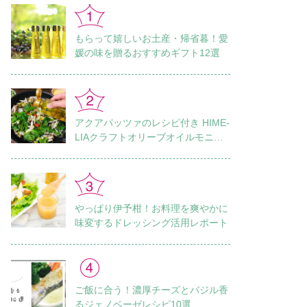
もらって嬉しいお土産・帰省暮！愛
媛の味を贈るおすすめギフト12選
アクアパッツァのレシピ付き HIME-
LIAクラフトオリーブオイルモニタ
ーレポート Vol.1
やっぱり伊予柑！お料理を爽やかに
味変するドレッシング活用レポート
ご飯に合う！濃厚チーズとバジル香
るジェノベーゼレシピ10選