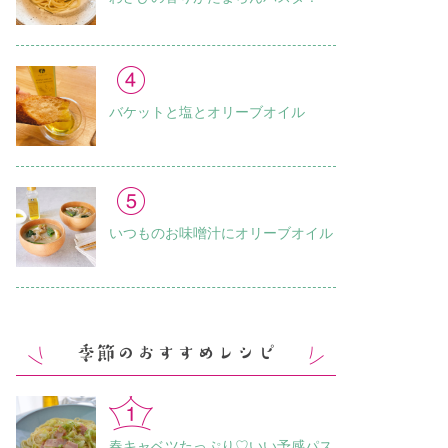
バケットと塩とオリーブオイル
いつものお味噌汁に オリーブオイル
春キャベツたっぷり♡いい予感パス