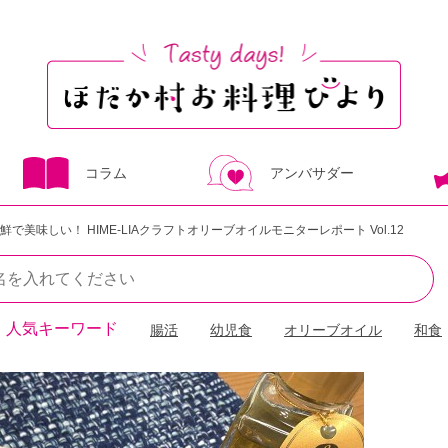
コラム
アンバサダー
鮮で美味しい！ HIME-LIAクラフトオリーブオイルモニターレポート Vol.12
人気キーワード
腸活
幼児食
オリーブオイル
和食