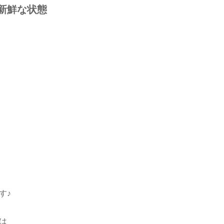
新鮮な状態
す♪
は