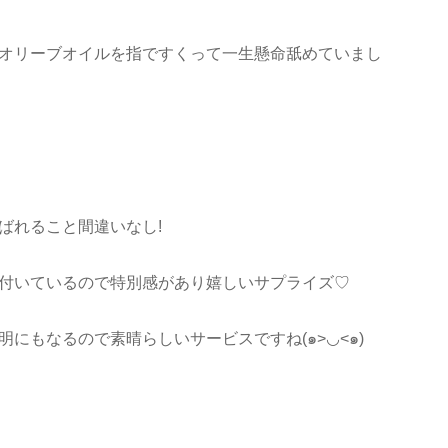
オリーブオイルを指ですくって一生懸命舐めていまし
ばれること間違いなし!
付いているので特別感があり嬉しいサプライズ♡
にもなるので素晴らしいサービスですね(๑>◡<๑)