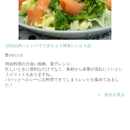
愛媛は伊予柑、レモン、柚子など「みかん」に代表される柑橘が
有名。
その他にも、落ち着いた風土でおいしい醤油ができたり、安心安
全な農産物がたくさん。
そんな愛媛県産の原料を使って生まれたドレッシングは、まさに
愛媛ならではの味と品質です。
愛媛県の道後温泉、大洲や今治、しまなみ海道など主要な観光地
でお土産として喜ばれているドレッシングとオリーブオイルをラ
10分以内！レンジでできちゃう簡単レシピ４品
ンキングとおすすめシーン別にご紹介します。
2021.2.12
時短料理の力強い相棒、電子レンジ。
忙しいときに便利なだけでなく、食材から栄養が流れにくいとい
うメリットもありますね。
パパッとヘルシーにお料理できてしまうレシピを集めてみまし
た！
> 続きを見る