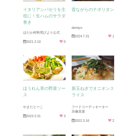
イタリアンパセリを主
昔ながらのナポリタン
役に！生ハムのサラダ
巻き
demiyo
ほだか村料理びより公式
2024.7.31
1
2021.3.10
0
ほうれん草の野菜ソー
新玉ねぎでオニオンス
ス
ライス
やまだとーこ
フードコーディネーター
宗像里菜
2023.3.31
3
2022.3.16
2