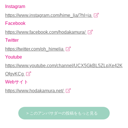
Instagram
https://www.instagram.com/hime_lia/?hl=ja
Facebook
https://www.facebook.com/hodakamura/
Twitter
https://twitter.com/oh_himelia
Youtube
https://www.youtube.com/channel/UCX5GkBL5ZLpXe42K
OfgyKCg
Webサイト
https://www.hodakamura.net/
> このアンバサダーの投稿をもっと見る