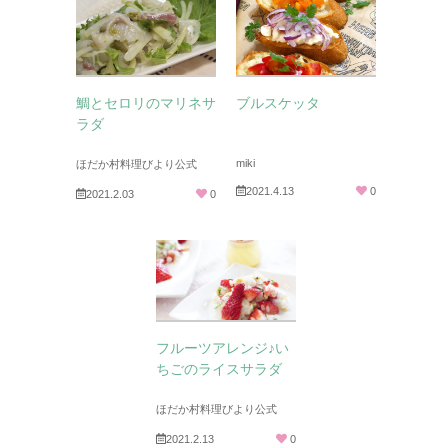
鯛とセロリのマリネサ
ブルスケッタ
ラダ
miki
ほだか村料理びより公式
2021.4.13
0
2021.2.03
0
フルーツアレンジ♪い
ちごのライスサラダ
ほだか村料理びより公式
2021.2.13
0