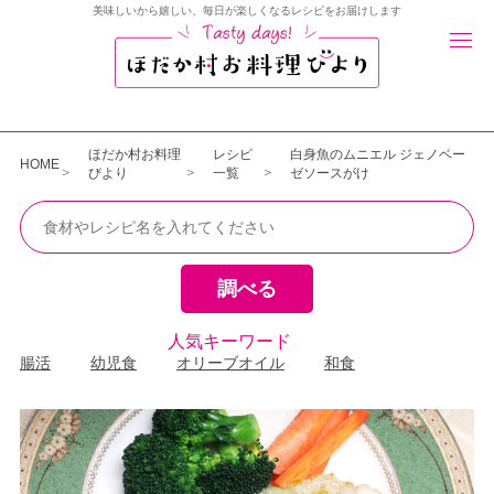
美味しいから嬉しい、毎日が楽しくなるレシピをお届けします
ほだか村お料理
レシピ
白身魚のムニエル ジェノベー
HOME
びより
一覧
ゼソースがけ
人気キーワード
腸活
幼児食
オリーブオイル
和食