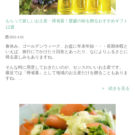
もらって嬉しいお土産・帰省暮！愛媛の味を贈るおすすめギフト
12選
2021.4.01
春休み、ゴールデンウィーク、お盆に年末年始・・・長期休暇と
いえば、旅行にでかけたり旧友とあったり、なによりふるさとに
帰る楽しみもありますね。
そんな時に用意しておきたいのが、センスのいいお土産です。
最近では「帰省暮」として地域のお土産だけを贈ることもありま
すね。
そこで今回は、大切な人に贈りたい「愛媛の味」、また食べたい
> 続きを見る
「愛媛のお土産」を特集しました。
愛媛県といえば「道後温泉」「しまなみ海道」「」など人気スポ
ットがたくさん。
お土産には「みかん」や「タオル」、銘菓もたくさんありますが
知る人ぞ知る愛媛ならではのドレッシングやオリーブオイルも欠
かせない存在なのです。