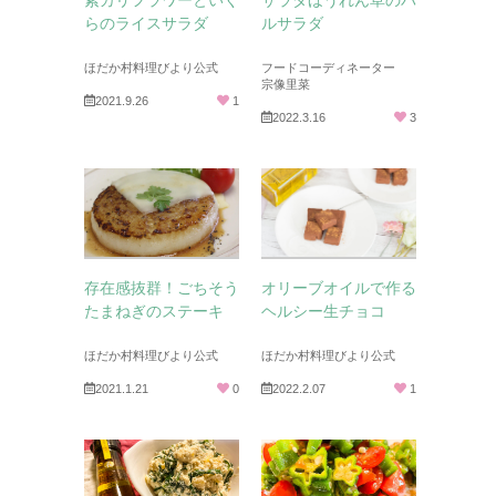
らのライスサラダ
ルサラダ
ほだか村料理びより公式
フードコーディネーター
宗像里菜
2021.9.26
1
2022.3.16
3
存在感抜群！ごちそう
オリーブオイルで作る
たまねぎのステーキ
ヘルシー生チョコ
ほだか村料理びより公式
ほだか村料理びより公式
2021.1.21
0
2022.2.07
1