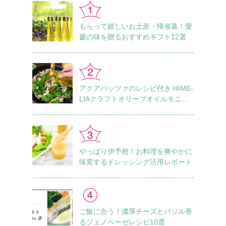
もらって嬉しいお土産・帰省暮！愛
媛の味を贈るおすすめギフト12選
アクアパッツァのレシピ付き HIME-
LIAクラフトオリーブオイルモニタ
ーレポート Vol.1
やっぱり伊予柑！お料理を爽やかに
味変するドレッシング活用レポート
ご飯に合う！濃厚チーズとバジル香
るジェノベーゼレシピ10選