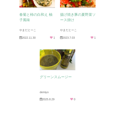
春菊と柿の白和え 柚
揚げ焼き豚の夏野菜ソ
子風味
ース掛け
やまだとーこ
やまだとーこ
2022.11.30
1
2023.7.03
1
グリーンスムージー
demiyo
2025.8.29
0