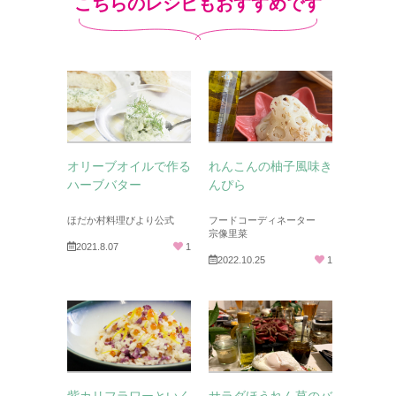
こちらのレシピもおすすめです
オリーブオイルで作る
れんこんの柚子風味き
ハーブバター
んぴら
ほだか村料理びより公式
フードコーディネーター
宗像里菜
2021.8.07
1
2022.10.25
1
紫カリフラワーといく
サラダほうれん草のバ