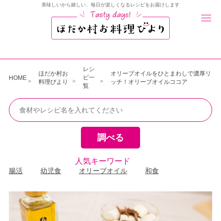
美味しいから嬉しい、毎日が楽しくなるレシピをお届けします
レシ
ほだか村お
オリーブオイルをひとまわしで濃厚リ
ピ一
HOME
料理びより
ッチ！オリーブオイルココア
覧
人気キーワード
腸活
幼児食
オリーブオイル
和食