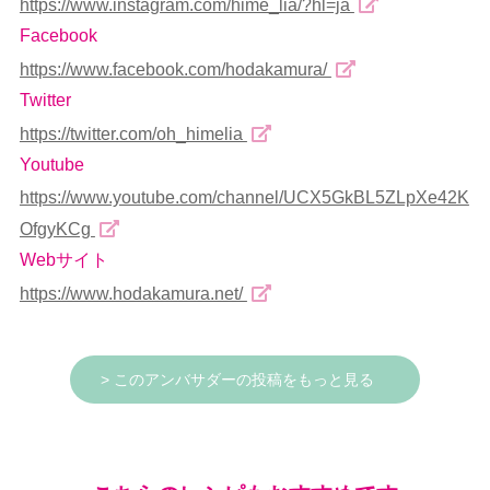
https://www.instagram.com/hime_lia/?hl=ja
Facebook
https://www.facebook.com/hodakamura/
Twitter
https://twitter.com/oh_himelia
Youtube
https://www.youtube.com/channel/UCX5GkBL5ZLpXe42K
OfgyKCg
Webサイト
https://www.hodakamura.net/
> このアンバサダーの投稿をもっと見る