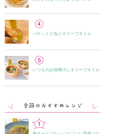
バケットと塩とオリーブオイル
いつものお味噌汁に オリーブオイル
春キャベツたっぷり♡いい予感パス