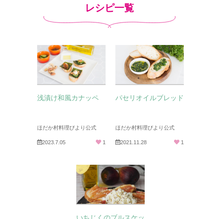
レシピ一覧
浅漬け和風カナッペ
パセリオイルブレッド
ほだか村料理びより公式
ほだか村料理びより公式
2023.7.05
1
2021.11.28
1
いちじくのブルスケッ