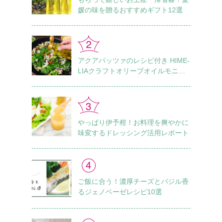
媛の味を贈るおすすめギフト12選
アクアパッツァのレシピ付き HIME-
LIAクラフトオリーブオイルモニタ
ーレポート Vol.1
やっぱり伊予柑！お料理を爽やかに
味変するドレッシング活用レポート
ご飯に合う！濃厚チーズとバジル香
るジェノベーゼレシピ10選